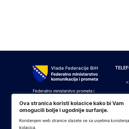
TELE
+
Federalno ministarstvo prometa i
komunikacija vrši upravne, stručne i
+
druge poslove utvrđene zakonom koji
Ova stranica koristi kolacice kako bi Vam
se odnose na ostvarivanje nadležnosti
omogucili bolje i ugodnije surfanje.
+
Federacije u oblasti prometa i
komunikacija.
Koristenjem web stranice slazete se sa uvjetima koristenj
kolacica.