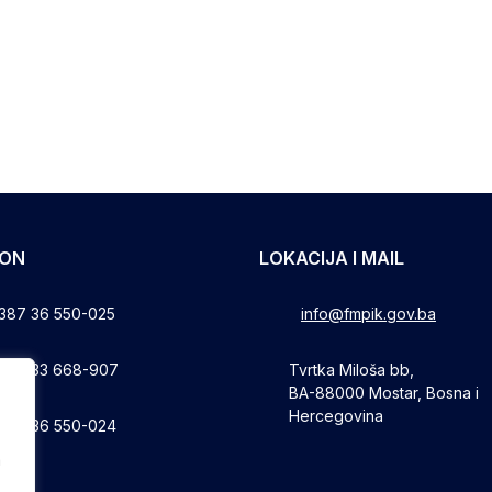
FON
LOKACIJA I MAIL
387 36 550-025
info@fmpik.gov.ba
387 33 668-907
Tvrtka Miloša bb,
BA-88000 Mostar, Bosna i
Hercegovina
387 36 550-024
a