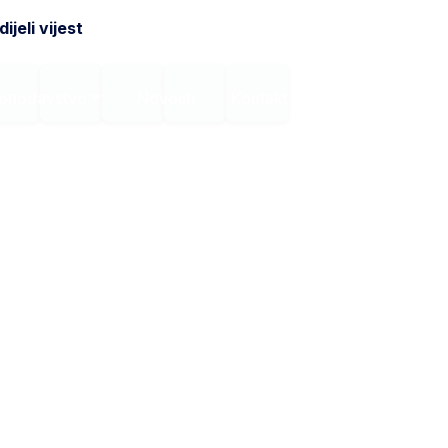
ijeli vijest
onodavstvo
Novosti
Kontakt