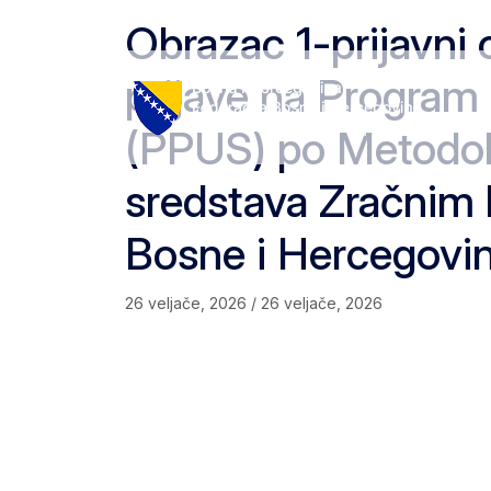
Skip to content
Skip to footer
Obrazac 1-prijavni
prijave na Program
(PPUS) po Metodolo
sredstava Zračnim 
Bosne i Hercegovi
26 veljače, 2026
/
26 veljače, 2026