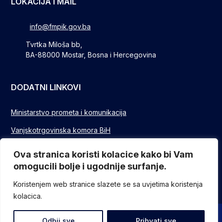
LOKACIJA I MAIL
info@fmpik.gov.ba
Tvrtka Miloša bb,
BA-88000 Mostar, Bosna i Hercegovina
DODATNI LINKOVI
Ministarstvo prometa i komunikacija
Vanjskotrgovinska komora BiH
Privredna/Gospodarska komora FBIH
Ova stranica koristi kolacice kako bi Vam
omogucili bolje i ugodnije surfanje.
FUZIP Sarajevo
Koristenjem web stranice slazete se sa uvjetima koristenja
kolacica.
© Sva prava pridržana - Federalno ministarstvo komunikacija i
Odbij sve
Prihvati sve