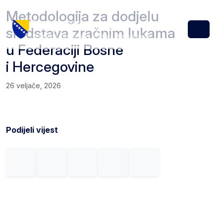
Skip to content
Skip to footer
Metodologija za dodjelu
sredstava zračnim lukama
Menu
u Federaciji Bosne
i Hercegovine
26 veljače, 2026
Podijeli vijest