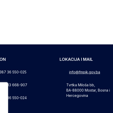
FON
LOKACIJA I MAIL
387 36 550-025
info@fmpik.gov.ba
387 33 668-907
Tvrtka Miloša bb,
BA-88000 Mostar, Bosna i
Hercegovina
387 36 550-024
a