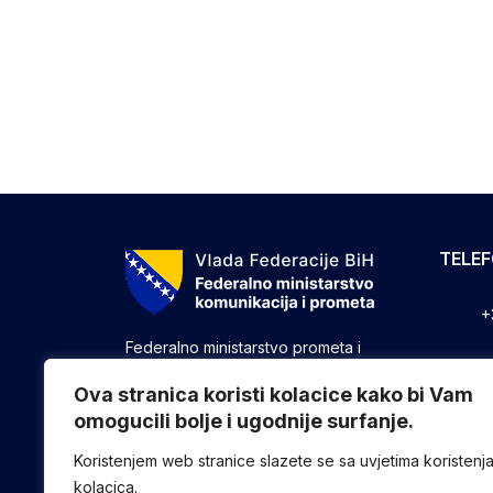
TELE
+
Federalno ministarstvo prometa i
komunikacija vrši upravne, stručne i
+
druge poslove utvrđene zakonom koji
Ova stranica koristi kolacice kako bi Vam
se odnose na ostvarivanje nadležnosti
omogucili bolje i ugodnije surfanje.
+
Federacije u oblasti prometa i
komunikacija.
Koristenjem web stranice slazete se sa uvjetima koristenj
kolacica.