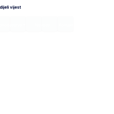
ijeli vijest
onodavstvo
Novosti
Kontakt