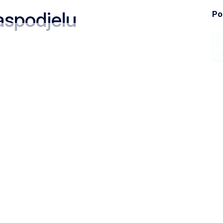
 raspodjelu
Pod
Ministarstvo
Zak