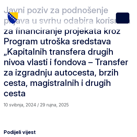
Skip to content
Skip to footer
Javni poziv za podnošenje
prijava u svrhu odabira korisnika
Menu
za financiranje projekata kroz
Program utroška sredstava
„Kapitalnih transfera drugih
nivoa vlasti i fondova – Transfer
za izgradnju autocesta, brzih
cesta, magistralnih i drugih
cesta
10 svibnja, 2024
/
29 rujna, 2025
Podijeli vijest