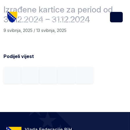
Skip to content
Skip to footer
Izrađene kartice za period od
30.12.2024 – 31.12.2024
Menu
9 svibnja, 2025
/
13 svibnja, 2025
Podijeli vijest