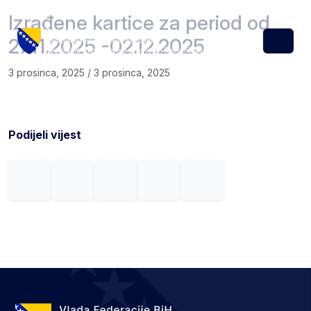
Skip to content
Skip to footer
Izrađene kartice za period od
27.11.2025 -02.12.2025
Menu
3 prosinca, 2025
/
3 prosinca, 2025
Podijeli vijest