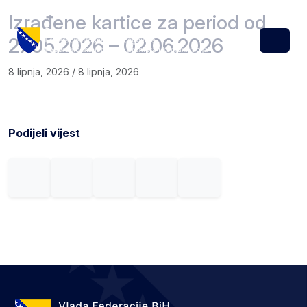
Skip to content
Skip to footer
Izrađene kartice za period od
27.05.2026 – 02.06.2026
Menu
8 lipnja, 2026
/
8 lipnja, 2026
Podijeli vijest