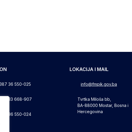
FON
LOKACIJA I MAIL
387 36 550-025
info@fmpik.gov.ba
387 33 668-907
Tvrtka Miloša bb,
BA-88000 Mostar, Bosna i
Hercegovina
387 36 550-024
a