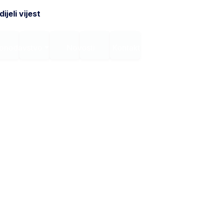
ijeli vijest
onodavstvo
Novosti
Kontakt