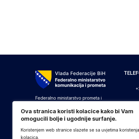
TELE
+
Federalno ministarstvo prometa i
komunikacija vrši upravne, stručne i
+
druge poslove utvrđene zakonom koji
Ova stranica koristi kolacice kako bi Vam
se odnose na ostvarivanje nadležnosti
omogucili bolje i ugodnije surfanje.
+
Federacije u oblasti prometa i
komunikacija.
Koristenjem web stranice slazete se sa uvjetima koristenj
kolacica.