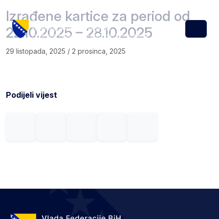
Skip to content
Skip to footer
Izrađene kartice za period od
22.10.2025 – 28.10.2025
Menu
29 listopada, 2025
/
2 prosinca, 2025
Podijeli vijest