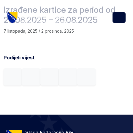
Skip to content
Skip to footer
Izrađene kartice za period od
20.08.2025 – 26.08.2025
Menu
7 listopada, 2025
/
2 prosinca, 2025
Podijeli vijest