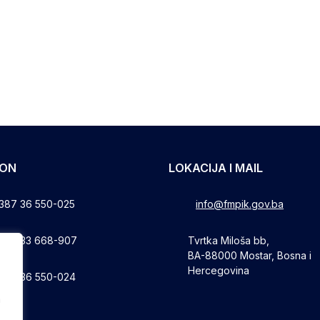
FON
LOKACIJA I MAIL
387 36 550-025
info@fmpik.gov.ba
387 33 668-907
Tvrtka Miloša bb,
BA-88000 Mostar, Bosna i
Hercegovina
387 36 550-024
a