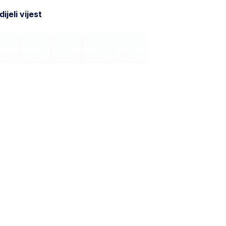
ijeli vijest
onodavstvo
Novosti
Kontakt