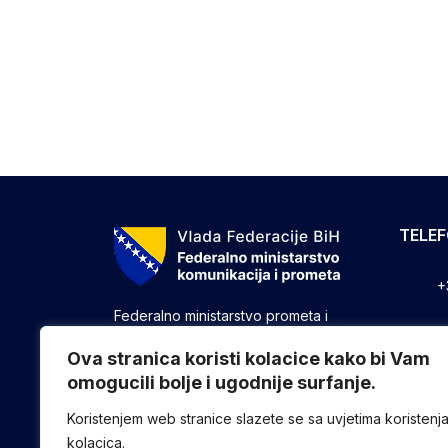
TELE
+
Federalno ministarstvo prometa i
komunikacija vrši upravne, stručne i
+
druge poslove utvrđene zakonom koji
Ova stranica koristi kolacice kako bi Vam
se odnose na ostvarivanje nadležnosti
omogucili bolje i ugodnije surfanje.
+
Federacije u oblasti prometa i
komunikacija.
Koristenjem web stranice slazete se sa uvjetima koristenj
kolacica.