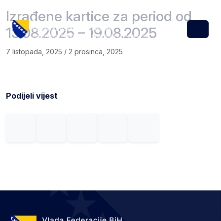
Skip to content
Skip to footer
Izrađene kartice za period od
13.08.2025 – 19.08.2025
Menu
7 listopada, 2025
/
2 prosinca, 2025
Podijeli vijest