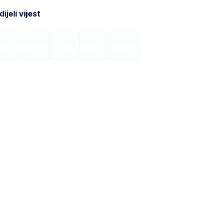
ijeli vijest
onodavstvo
Novosti
Kontakt