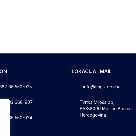
FON
LOKACIJA I MAIL
387 36 550-025
info@fmpik.gov.ba
387 33 668-907
Tvrtka Miloša bb,
BA-88000 Mostar, Bosna i
Hercegovina
387 36 550-024
a