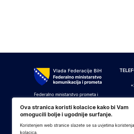
TELE
+
Federalno ministarstvo prometa i
komunikacija vrši upravne, stručne i
+
druge poslove utvrđene zakonom koji
Ova stranica koristi kolacice kako bi Vam
se odnose na ostvarivanje nadležnosti
omogucili bolje i ugodnije surfanje.
+
Federacije u oblasti prometa i
komunikacija.
Koristenjem web stranice slazete se sa uvjetima koristenj
kolacica.