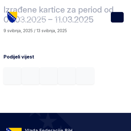
Skip to content
Skip to footer
Izrađene kartice za period od
05.03.2025 – 11.03.2025
Menu
9 svibnja, 2025
/
13 svibnja, 2025
Podijeli vijest