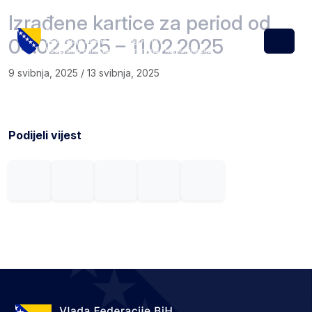
Skip to content
Skip to footer
Izrađene kartice za period od
04.02.2025 – 11.02.2025
Menu
9 svibnja, 2025
/
13 svibnja, 2025
Podijeli vijest