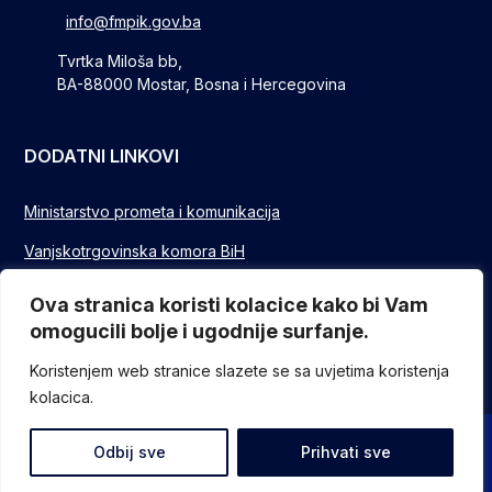
info@fmpik.gov.ba
Tvrtka Miloša bb,
BA-88000 Mostar, Bosna i Hercegovina
DODATNI LINKOVI
Ministarstvo prometa i komunikacija
Vanjskotrgovinska komora BiH
Privredna/Gospodarska komora FBIH
Ova stranica koristi kolacice kako bi Vam
omogucili bolje i ugodnije surfanje.
FUZIP Sarajevo
Koristenjem web stranice slazete se sa uvjetima koristenja
kolacica.
© Sva prava pridržana - Federalno ministarstvo komunikacija i
Odbij sve
Prihvati sve
prometa // Design and devlopment
ITO