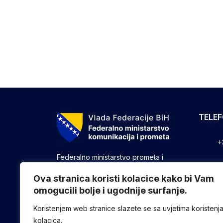
TELE
+
Federalno ministarstvo prometa i
komunikacija vrši upravne, stručne i
+
druge poslove utvrđene zakonom koji
Ova stranica koristi kolacice kako bi Vam
se odnose na ostvarivanje nadležnosti
omogucili bolje i ugodnije surfanje.
+
Federacije u oblasti prometa i
komunikacija.
Koristenjem web stranice slazete se sa uvjetima koristenj
kolacica.