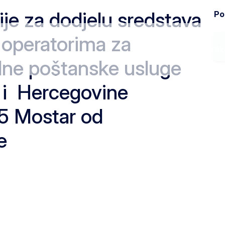
e za dodjelu sredstava
Pod
 operatorima za
Ministarstvo
Zak
alne poštanske usluge
 i Hercegovine
5 Mostar od
 godine