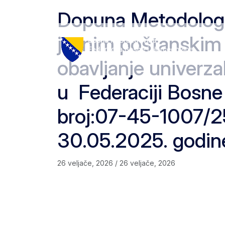
Skip to content
Skip to footer
Dopuna Metodologij
javnim poštanskim
obavljanje univerz
u Federaciji Bosne
broj:07-45-1007/2
30.05.2025.
26 veljače, 2026
/
26 veljače, 2026