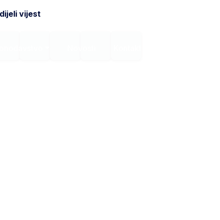
ijeli vijest
onodavstvo
Novosti
Kontakt