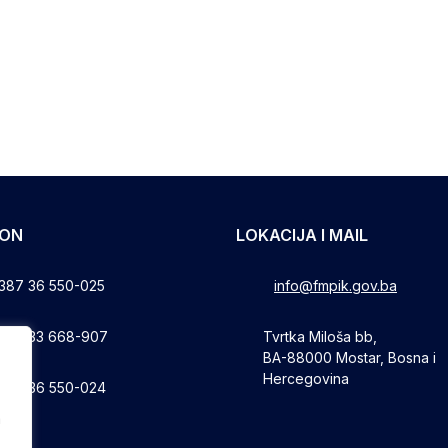
FON
LOKACIJA I MAIL
387 36 550-025
info@fmpik.gov.ba
387 33 668-907
Tvrtka Miloša bb,
BA-88000 Mostar, Bosna i
Hercegovina
387 36 550-024
a