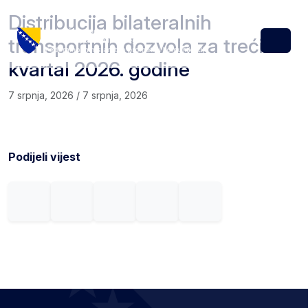
Skip to content
Skip to footer
Distribucija bilateralnih
transportnih dozvola za treći
Menu
kvartal 2026. godine
7 srpnja, 2026
/
7 srpnja, 2026
Podijeli vijest