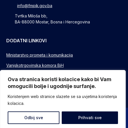
info@fmpik.gov.ba
Tvrtka Miloša bb,
BA-88000 Mostar, Bosna i Hercegovina
DODATNI LINKOVI
Ministarstvo prometa i komunikacija
Vanjskotrgovinska komora BiH
Privredna/Gospodarska komora FBIH
Ova stranica koristi kolacice kako bi Vam
omogucili bolje i ugodnije surfanje.
FUZIP Sarajevo
Koristenjem web stranice slazete se sa uvjetima koristenja
kolacica.
© Sva prava pridržana - Federalno ministarstvo komunikacija i
Odbij sve
Prihvati sve
prometa // Design and devlopment
ITO