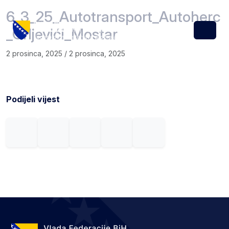
Skip to content
Skip to footer
6_3_25_Autotransport_Autoherc
_Grljevići_Mostar
Menu
2 prosinca, 2025
/
2 prosinca, 2025
Podijeli vijest