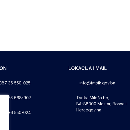
FON
LOKACIJA I MAIL
387 36 550-025
info@fmpik.gov.ba
387 33 668-907
Tvrtka Miloša bb,
BA-88000 Mostar, Bosna i
Hercegovina
387 36 550-024
a