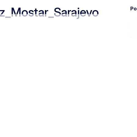
z_Mostar_Sarajevo
Pod
Ministarstvo
Zak