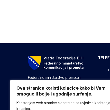
TELE
+
Federalno ministarstvo prometa i
komunikacija vrši upravne, stručne i
+
druge poslove utvrđene zakonom koji
Ova stranica koristi kolacice kako bi Vam
se odnose na ostvarivanje nadležnosti
omogucili bolje i ugodnije surfanje.
+
Federacije u oblasti prometa i
komunikacija.
Koristenjem web stranice slazete se sa uvjetima koristenj
kolacica.