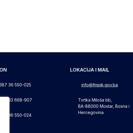
FON
LOKACIJA I MAIL
387 36 550-025
info@fmpik.gov.ba
387 33 668-907
Tvrtka Miloša bb,
BA-88000 Mostar, Bosna i
Hercegovina
387 36 550-024
a