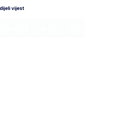
ijeli vijest
onodavstvo
Novosti
Kontakt