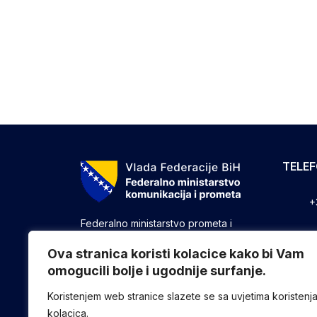
TELE
+
Federalno ministarstvo prometa i
komunikacija vrši upravne, stručne i
+
druge poslove utvrđene zakonom koji
Ova stranica koristi kolacice kako bi Vam
se odnose na ostvarivanje nadležnosti
omogucili bolje i ugodnije surfanje.
+
Federacije u oblasti prometa i
komunikacija.
Koristenjem web stranice slazete se sa uvjetima koristenj
kolacica.