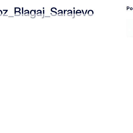
z_Blagaj_Sarajevo
Pod
Ministarstvo
Zak