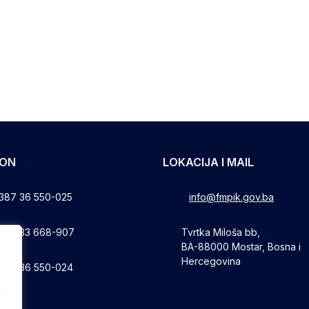
FON
LOKACIJA I MAIL
387 36 550-025
info@fmpik.gov.ba
387 33 668-907
Tvrtka Miloša bb,
BA-88000 Mostar, Bosna i
Hercegovina
387 36 550-024
a