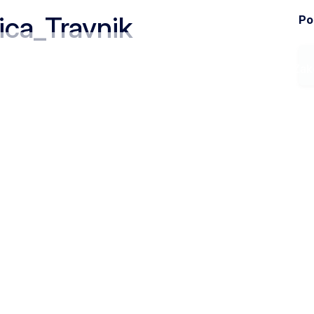
ca_Travnik
Pod
Ministarstvo
Zak