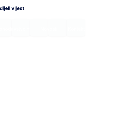
ijeli vijest
onodavstvo
Novosti
Kontakt