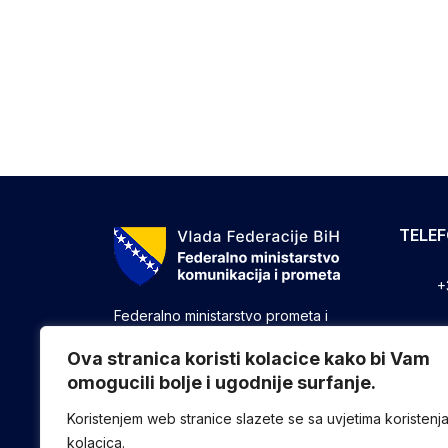
TELE
+
Federalno ministarstvo prometa i
komunikacija vrši upravne, stručne i
+
druge poslove utvrđene zakonom koji
Ova stranica koristi kolacice kako bi Vam
se odnose na ostvarivanje nadležnosti
omogucili bolje i ugodnije surfanje.
+
Federacije u oblasti prometa i
komunikacija.
Koristenjem web stranice slazete se sa uvjetima koristenj
kolacica.