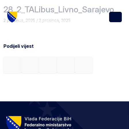
Skip to content
Skip to footer
28_2_TALibus_Livno_Sarajevo
2 prosinca, 2025
/
2 prosinca, 2025
Menu
Podijeli vijest