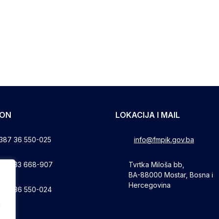
FON
LOKACIJA I MAIL
387 36 550-025
info@fmpik.gov.ba
387 33 668-907
Tvrtka Miloša bb,
BA-88000 Mostar, Bosna i
Hercegovina
387 36 550-024
a