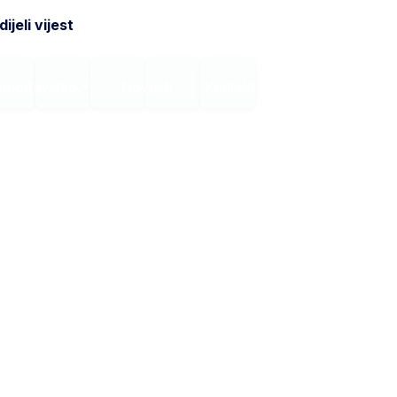
ijeli vijest
onodavstvo
Novosti
Kontakt