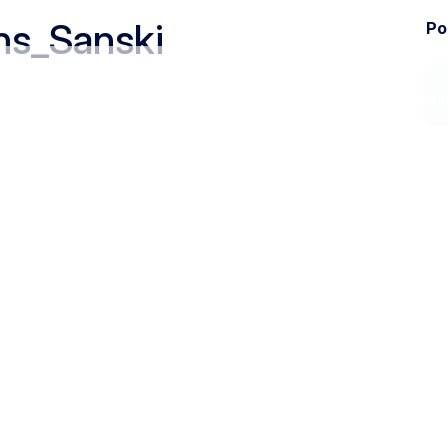
ns_Sanski
Pod
Ministarstvo
Zak