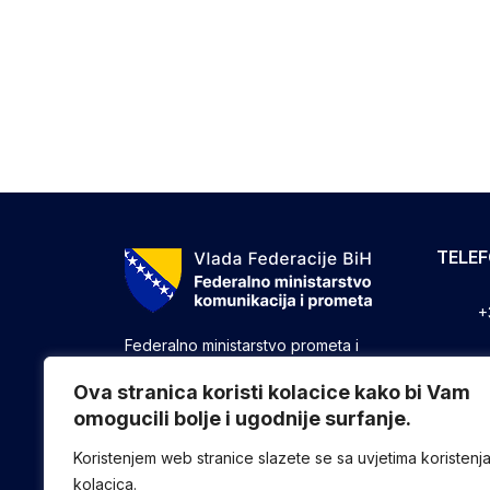
TELE
+
Federalno ministarstvo prometa i
komunikacija vrši upravne, stručne i
+
druge poslove utvrđene zakonom koji
Ova stranica koristi kolacice kako bi Vam
se odnose na ostvarivanje nadležnosti
omogucili bolje i ugodnije surfanje.
+
Federacije u oblasti prometa i
komunikacija.
Koristenjem web stranice slazete se sa uvjetima koristenj
kolacica.