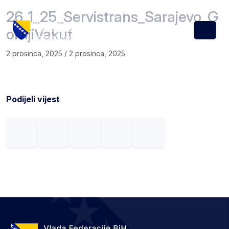
Skip to content
Skip to footer
26_1_25_Servistrans_Sarajevo_G
ornjiVakuf
Menu
2 prosinca, 2025
/
2 prosinca, 2025
Podijeli vijest