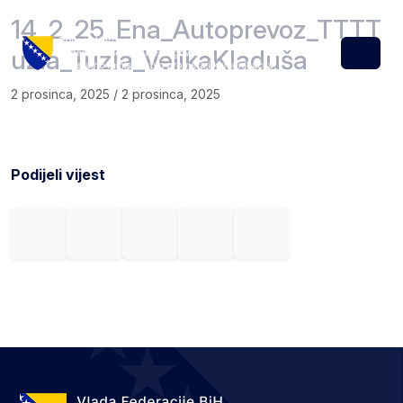
Skip to content
Skip to footer
14_2_25_Ena_Autoprevoz_TTTT
uzla_Tuzla_VelikaKladuša
Menu
2 prosinca, 2025
/
2 prosinca, 2025
Podijeli vijest