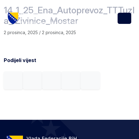
Skip to content
Skip to footer
14_1_25_Ena_Autoprevoz_TTTuzl
a_ Živinice_Mostar
Menu
2 prosinca, 2025
/
2 prosinca, 2025
Podijeli vijest