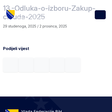
Skip to content
Skip to footer
13.-Odluka-o-izboru-Zakup-
clouda-2025
Menu
29 studenoga, 2025
/
2 prosinca, 2025
Podijeli vijest