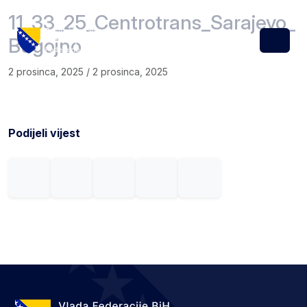
Skip to content
Skip to footer
11_33_25_Centrotrans_Sarajevo_
Bugojno
Menu
2 prosinca, 2025
/
2 prosinca, 2025
Podijeli vijest