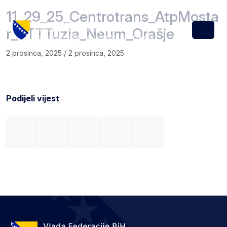
Skip to content
Skip to footer
11_29_25_Centrotrans_AtpMosta
r_TTTTuzla_Neum_Orašje
Menu
2 prosinca, 2025
/
2 prosinca, 2025
Podijeli vijest