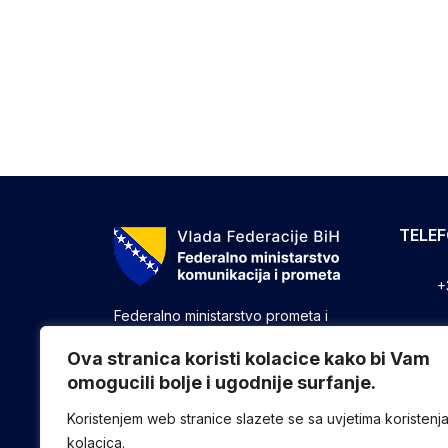
TELE
+
Federalno ministarstvo prometa i
komunikacija vrši upravne, stručne i
+
druge poslove utvrđene zakonom koji
Ova stranica koristi kolacice kako bi Vam
se odnose na ostvarivanje nadležnosti
omogucili bolje i ugodnije surfanje.
+
Federacije u oblasti prometa i
komunikacija.
Koristenjem web stranice slazete se sa uvjetima koristenj
kolacica.