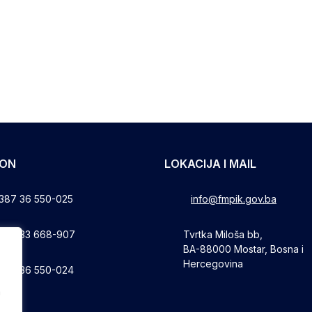
FON
LOKACIJA I MAIL
387 36 550-025
info@fmpik.gov.ba
387 33 668-907
Tvrtka Miloša bb,
BA-88000 Mostar, Bosna i
Hercegovina
387 36 550-024
a