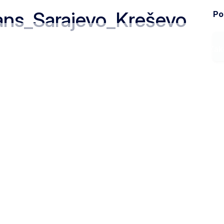
ans_Sarajevo_Kreševo
Pod
Ministarstvo
Zak