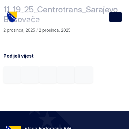
Skip to content
Skip to footer
11_19_25_Centrotrans_Sarajevo_
Busovača
Menu
2 prosinca, 2025
/
2 prosinca, 2025
Podijeli vijest