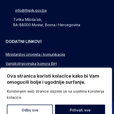
info@fmpik.gov.ba
Tvrtka Miloša bb,
BA-88000 Mostar, Bosna i Hercegovina
DODATNI LINKOVI
Ministarstvo prometa i komunikacija
Vanjskotrgovinska komora BiH
Privredna/Gospodarska komora FBIH
Ova stranica koristi kolacice kako bi Vam
omogucili bolje i ugodnije surfanje.
FUZIP Sarajevo
Koristenjem web stranice slazete se sa uvjetima koristenja
kolacica.
© Sva prava pridržana - Federalno ministarstvo komunikacija i
Odbij sve
Prihvati sve
prometa // Design and devlopment
ITO