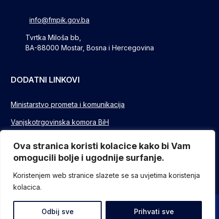
info@fmpik.gov.ba
Tvrtka Miloša bb,
BA-88000 Mostar, Bosna i Hercegovina
DODATNI LINKOVI
Ministarstvo prometa i komunikacija
Vanjskotrgovinska komora BiH
Privredna/Gospodarska komora FBIH
Ova stranica koristi kolacice kako bi Vam
omogucili bolje i ugodnije surfanje.
FUZIP Sarajevo
Koristenjem web stranice slazete se sa uvjetima koristenja
kolacica.
© Sva prava pridržana - Federalno ministarstvo komunikacija i
Odbij sve
Prihvati sve
prometa // Design and devlopment
ITO