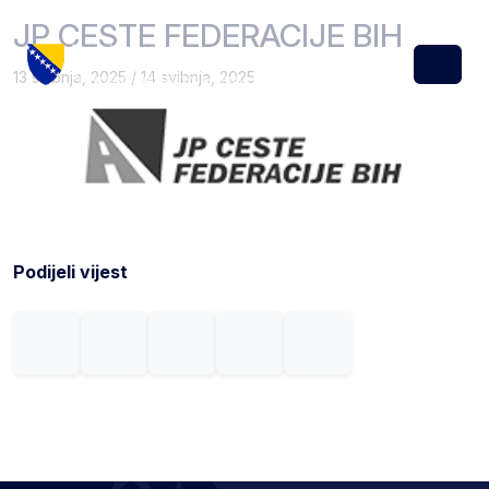
Skip to content
Skip to footer
JP CESTE FEDERACIJE BIH
13 svibnja, 2025
/
14 svibnja, 2025
Menu
Podijeli vijest