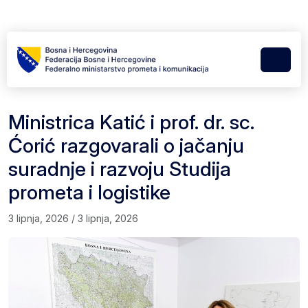
Skip to content
Skip to footer
Menu
Ministrica Katić i prof. dr. sc.
Ćorić razgovarali o jačanju
suradnje i razvoju Studija
prometa i logistike
3 lipnja, 2026
/
3 lipnja, 2026