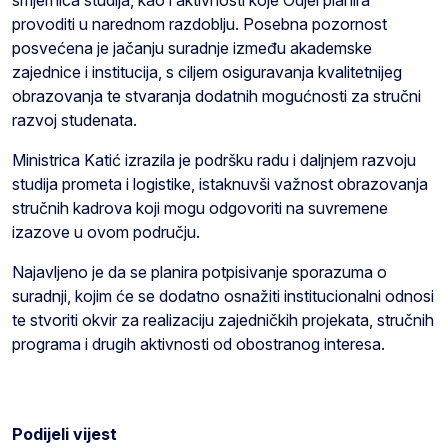
smjernica studija, kao i aktivnosti koje Odjel planira
provoditi u narednom razdoblju. Posebna pozornost
posvećena je jačanju suradnje između akademske
zajednice i institucija, s ciljem osiguravanja kvalitetnijeg
obrazovanja te stvaranja dodatnih mogućnosti za stručni
razvoj studenata.
Ministrica Katić izrazila je podršku radu i daljnjem razvoju
studija prometa i logistike, istaknuvši važnost obrazovanja
stručnih kadrova koji mogu odgovoriti na suvremene
izazove u ovom području.
Najavljeno je da se planira potpisivanje sporazuma o
suradnji, kojim će se dodatno osnažiti institucionalni odnosi
te stvoriti okvir za realizaciju zajedničkih projekata, stručnih
programa i drugih aktivnosti od obostranog interesa.
Podijeli vijest