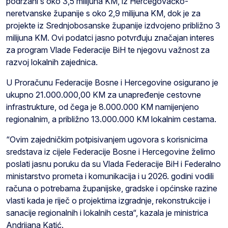
podržani s oko 3,5 milijuna KM, iz Hercegovačko-
neretvanske županije s oko 2,9 milijuna KM, dok je za
projekte iz Srednjobosanske županije izdvojeno približno 3
milijuna KM. Ovi podatci jasno potvrđuju značajan interes
za program Vlade Federacije BiH te njegovu važnost za
razvoj lokalnih zajednica.
U Proračunu Federacije Bosne i Hercegovine osigurano je
ukupno 21.000.000,00 KM za unapređenje cestovne
infrastrukture, od čega je 8.000.000 KM namijenjeno
regionalnim, a približno 13.000.000 KM lokalnim cestama.
“Ovim zajedničkim potpisivanjem ugovora s korisnicima
sredstava iz cijele Federacije Bosne i Hercegovine želimo
poslati jasnu poruku da su Vlada Federacije BiH i Federalno
ministarstvo prometa i komunikacija i u 2026. godini vodili
računa o potrebama županijske, gradske i općinske razine
vlasti kada je riječ o projektima izgradnje, rekonstrukcije i
sanacije regionalnih i lokalnih cesta“, kazala je ministrica
Andrijana Katić.