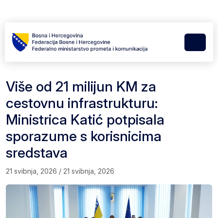
Skip to content
Skip to footer
Menu
Više od 21 milijun KM za
cestovnu infrastrukturu:
Ministrica Katić potpisala
sporazume s korisnicima
sredstava
21 svibnja, 2026
/
21 svibnja, 2026