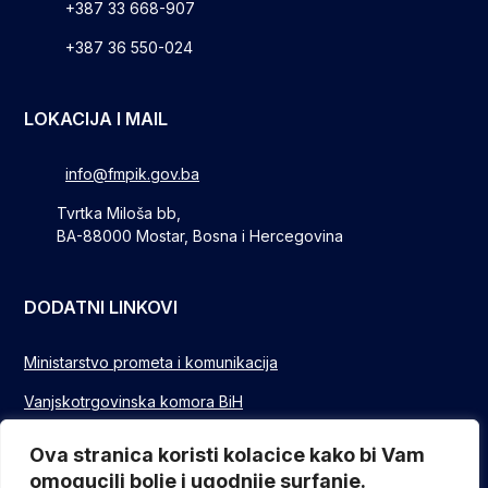
+387 33 668-907
+387 36 550-024
LOKACIJA I MAIL
info@fmpik.gov.ba
Tvrtka Miloša bb,
BA-88000 Mostar, Bosna i Hercegovina
DODATNI LINKOVI
Ministarstvo prometa i komunikacija
Vanjskotrgovinska komora BiH
Privredna/Gospodarska komora FBIH
Ova stranica koristi kolacice kako bi Vam
omogucili bolje i ugodnije surfanje.
FUZIP Sarajevo