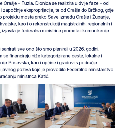
e Orašje – Tuzla. Dionica se realizira u dvije faze – od
i započinje eksproprijacija, te od Orašja do Brčkog, gdje
 i o projektu mosta preko Save između Orašja i Županje,
rvatske, kao i o rekonstrukciji magistralnih, regionalnih i
izjavila je federalna ministrica prometa i komunikacija
 sanirati sve ono što smo planirali u 2026. godini.
se financiraju niže kategorizirane ceste, lokalne i
nija Posavska, kao i općine i gradovi s područja
u javnog poziva koje je provodilo Federalno ministarstvo
raćanju ministrica Katić.