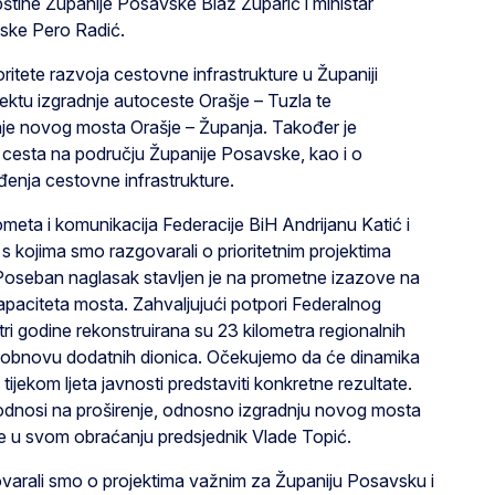
štine Županije Posavske Blaž Župarić i ministar
vske Pero Radić.
ritete razvoja cestovne infrastrukture u Županiji
ktu izgradnje autoceste Orašje – Tuzla te
nje novog mosta Orašje – Županja. Također je
h cesta na području Županije Posavske, kao i o
đenja cestovne infrastrukture.
rometa i komunikacija Federacije BiH Andrijanu Katić i
s kojima smo razgovarali o prioritetnim projektima
 Poseban naglasak stavljen je na prometne izazove na
apaciteta mosta. Zahvaljujući potpori Federalnog
tri godine rekonstruirana su 23 kilometra regionalnih
za obnovu dodatnih dionica. Očekujemo da će dinamika
tijekom ljeta javnosti predstaviti konkretne rezultate.
 odnosi na proširenje, odnosno izgradnju novog mosta
 je u svom obraćanju predsjednik Vlade Topić.
varali smo o projektima važnim za Županiju Posavsku i