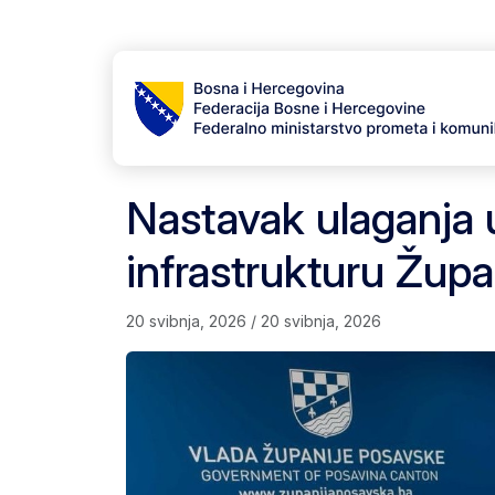
Skip to content
Skip to footer
Nastavak ulaganja 
infrastrukturu Žup
20 svibnja, 2026
/
20 svibnja, 2026