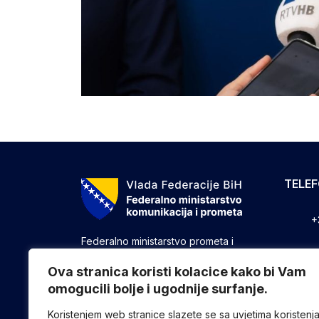
TELE
+
Federalno ministarstvo prometa i
komunikacija vrši upravne, stručne i
+
druge poslove utvrđene zakonom koji
Ova stranica koristi kolacice kako bi Vam
se odnose na ostvarivanje nadležnosti
omogucili bolje i ugodnije surfanje.
+
Federacije u oblasti prometa i
komunikacija.
Koristenjem web stranice slazete se sa uvjetima koristenj