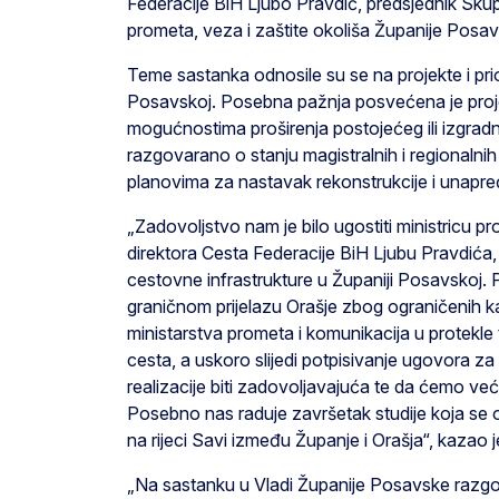
Federacije BiH Ljubo Pravdić, predsjednik Skup
prometa, veza i zaštite okoliša Županije Posa
Teme sastanka odnosile su se na projekte i prio
Posavskoj. Posebna pažnja posvećena je proje
mogućnostima proširenja postojećeg ili izgrad
razgovarano o stanju magistralnih i regionalni
planovima za nastavak rekonstrukcije i unapre
„Zadovoljstvo nam je bilo ugostiti ministricu p
direktora Cesta Federacije BiH Ljubu Pravdića, 
cestovne infrastrukture u Županiji Posavskoj.
graničnom prijelazu Orašje zbog ograničenih k
ministarstva prometa i komunikacija u protekle 
cesta, a uskoro slijedi potpisivanje ugovora 
realizacije biti zadovoljavajuća te da ćemo već 
Posebno nas raduje završetak studije koja se
na rijeci Savi između Županje i Orašja“, kazao
„Na sastanku u Vladi Županije Posavske razgo