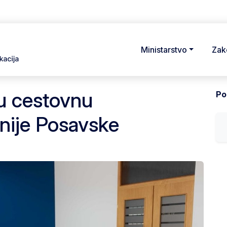
Ministarstvo
Zak
u cestovnu
Pod
anije Posavske