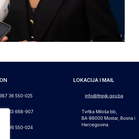
FON
LOKACIJA I MAIL
387 36 550-025
info@fmpik.gov.ba
387 33 668-907
Tvrtka Miloša bb,
BA-88000 Mostar, Bosna i
Hercegovina
387 36 550-024
a