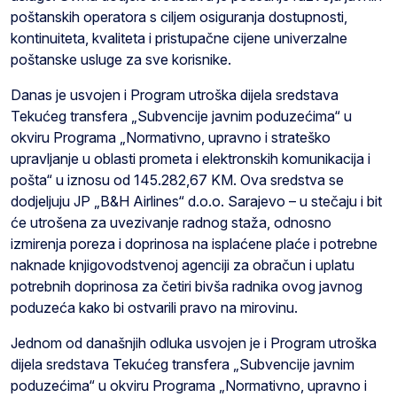
poštanskih operatora s ciljem osiguranja dostupnosti,
kontinuiteta, kvaliteta i pristupačne cijene univerzalne
poštanske usluge za sve korisnike.
Danas je usvojen i Program utroška dijela sredstava
Tekućeg transfera „Subvencije javnim poduzećima“ u
okviru Programa „Normativno, upravno i strateško
upravljanje u oblasti prometa i elektronskih komunikacija i
pošta“ u iznosu od 145.282,67 KM. Ova sredstva se
dodjeljuju JP „B&H Airlines“ d.o.o. Sarajevo – u stečaju i bit
će utrošena za uvezivanje radnog staža, odnosno
izmirenja poreza i doprinosa na isplaćene plaće i potrebne
naknade knjigovodstvenoj agenciji za obračun i uplatu
potrebnih doprinosa za četiri bivša radnika ovog javnog
poduzeća kako bi ostvarili pravo na mirovinu.
Jednom od današnjih odluka usvojen je i Program utroška
dijela sredstava Tekućeg transfera „Subvencije javnim
poduzećima“ u okviru Programa „Normativno, upravno i