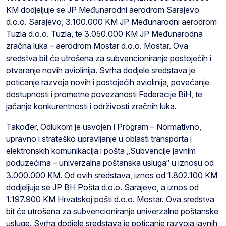
KM dodjeljuje se JP Međunarodni aerodrom Sarajevo
d.o.o. Sarajevo, 3.100.000 KM JP Međunarodni aerodrom
Tuzla d.o.o. Tuzla, te 3.050.000 KM JP Međunarodna
zračna luka – aerodrom Mostar d.o.o. Mostar. Ova
sredstva bit će utrošena za subvencioniranje postojećih i
otvaranje novih aviolinija. Svrha dodjele sredstava je
poticanje razvoja novih i postojećih aviolinija, povećanje
dostupnosti i prometne povezanosti Federacije BiH, te
jačanje konkurentnosti i održivosti zračnih luka.
Također, Odlukom je usvojen i Program – Normativno,
upravno i strateško upravljanje u oblasti transporta i
elektronskih komunikacija i pošta „Subvencije javnim
poduzećima – univerzalna poštanska usluga“ u iznosu od
3.000.000 KM. Od ovih sredstava, iznos od 1.802.100 KM
dodjeljuje se JP BH Pošta d.o.o. Sarajevo, a iznos od
1.197.900 KM Hrvatskoj pošti d.o.o. Mostar. Ova sredstva
bit će utrošena za subvencioniranje univerzalne poštanske
usluge. Svrha dodjele sredstava je poticanje razvoja javnih