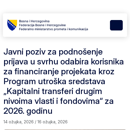
Skip to content
Skip to footer
Menu
Javni poziv za podnošenje
prijava u svrhu odabira korisnika
za financiranje projekata kroz
Program utroška sredstava
„Kapitalni transferi drugim
nivoima vlasti i fondovima“ za
2026. godinu
14 ožujka, 2026
/
16 ožujka, 2026