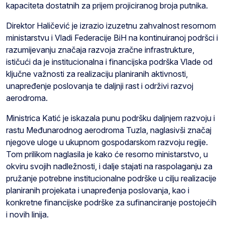
kapaciteta dostatnih za prijem projiciranog broja putnika.
Direktor Haličević je izrazio izuzetnu zahvalnost resornom
ministarstvu i Vladi Federacije BiH na kontinuiranoj podršci i
razumijevanju značaja razvoja zračne infrastrukture,
ističući da je institucionalna i financijska podrška Vlade od
ključne važnosti za realizaciju planiranih aktivnosti,
unapređenje poslovanja te daljnji rast i održivi razvoj
aerodroma.
Ministrica Katić je iskazala punu podršku daljnjem razvoju i
rastu Međunarodnog aerodroma Tuzla, naglasivši značaj
njegove uloge u ukupnom gospodarskom razvoju regije.
Tom prilikom naglasila je kako će resorno ministarstvo, u
okviru svojih nadležnosti, i dalje stajati na raspolaganju za
pružanje potrebne institucionalne podrške u cilju realizacije
planiranih projekata i unapređenja poslovanja, kao i
konkretne financijske podrške za sufinanciranje postojećih
i novih linija.