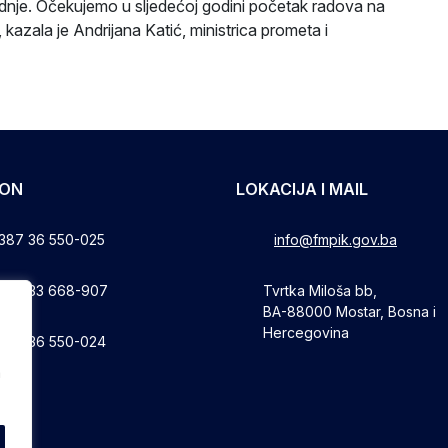
radnje. Očekujemo u sljedećoj godini početak radova na
kazala je Andrijana Katić, ministrica prometa i
FON
LOKACIJA I MAIL
387 36 550-025
info@fmpik.gov.ba
387 33 668-907
Tvrtka Miloša bb,
BA-88000 Mostar, Bosna i
Hercegovina
387 36 550-024
a