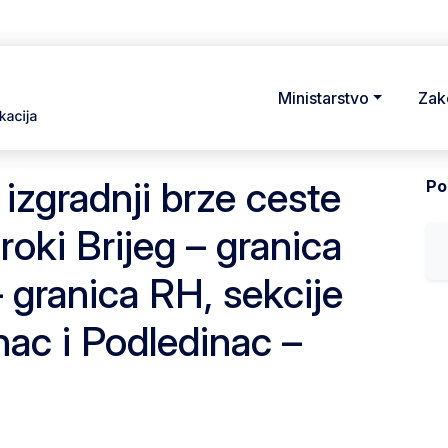
Ministarstvo
Zak
 izgradnji brze ceste
Pod
roki Brijeg – granica
 granica RH, sekcije
nac i Podledinac –