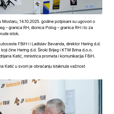
Mostaru, 14.10.2025. godine potpisani su ugovori o
ijeg – granica RH, dionica Polog – granica RH i to za
rude istok.
utoceste FBiH i i Ladislav Bevanda, direktor Hering d.d.
koji čine Hering d.d. Široki Brijeg i KTM Brina d.o.o.
rijana Katić, ministrica prometa i komunikacija FBiH.
na Katić u svom je obraćanju istaknula važnost