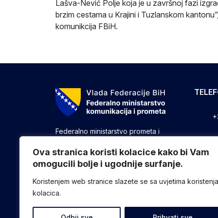
Lašva-Nević Polje koja je u završnoj fazi izg
brzim cestama u Krajini i Tuzlanskom kantonu”, 
komunikcija FBiH.
TELE
+
Federalno ministarstvo prometa i
komunikacija vrši upravne, stručne i
+
druge poslove utvrđene zakonom koji
Ova stranica koristi kolacice kako bi Vam
se odnose na ostvarivanje nadležnosti
omogucili bolje i ugodnije surfanje.
+
Federacije u oblasti prometa i
komunikacija.
Koristenjem web stranice slazete se sa uvjetima koristenj
kolacica.
Odbij sve
Prihvati sve