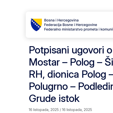
Skip to content
Skip to footer
Potpisani ugovori o
Mostar – Polog – Ši
RH, dionica Polog –
Polugrno – Podledi
Grude istok
16 listopada, 2025
/
16 listopada, 2025