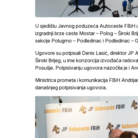
U sjedištu Javnog poduzeća Autoceste FBiH u 
izgradnji brze ceste Mostar – Polog – Široki Br
sekcije Polugrno – Podledinac i Podledinac – G
Ugovore su potpisali Denis Lasić, direktor JP A
Široki Brijeg, u ime konzorcija izvođača radova 
Posušje. Potpisivanju ugovora nazočila je i And
Ministrica prometa i komunikacija FBiH Andrija
današnjeg potpisivanja ugovora.