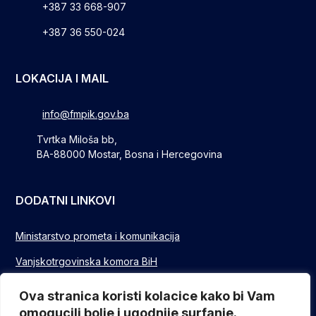
+387 33 668-907
+387 36 550-024
LOKACIJA I MAIL
info@fmpik.gov.ba
Tvrtka Miloša bb,
BA-88000 Mostar, Bosna i Hercegovina
DODATNI LINKOVI
Ministarstvo prometa i komunikacija
Vanjskotrgovinska komora BiH
Privredna/Gospodarska komora FBIH
Ova stranica koristi kolacice kako bi Vam
omogucili bolje i ugodnije surfanje.
FUZIP Sarajevo