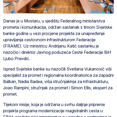
Danas je u Mostaru, u sjedištu Federalnog ministarstva
prometa i komunikacija, održan sastanak s timom Svjetske
banke godine u vezi procjene projekta za unapređenje
upravljanja cestovnom infrastrukturom Federacije
(FRAME). Uz ministricu Andrijanu Katić sastanku je
nazočio i direktor Javnog poduzeća Ceste Federacije BiH
Ljubo Pravdić.
Ispred Svjetske banke su nazočili Svetlana Vukanović viši
specijalist za promet i regionalna koordinatorica za zapadni
Balkan, Nadia Badea, viša stručnjakinja za infrastrukturu,
Joao Rampini, stručnjak za promet i Simon Ellis, ekspert za
promet.
Tijekom misije, koja je održana u svrhu daljnje pripreme
projekta programa modernizacije magistralnih cesta u
FBIH, predstavnici ministarstva su zajedno s partnerima iz