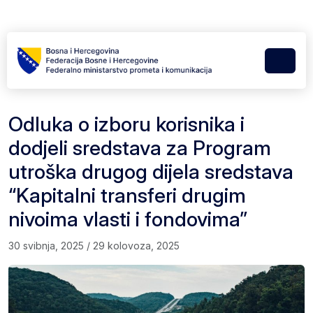
Skip to content
Skip to footer
Menu
Odluka o izboru korisnika i
dodjeli sredstava za Program
utroška drugog dijela sredstava
“Kapitalni transferi drugim
nivoima vlasti i fondovima”
30 svibnja, 2025
/
29 kolovoza, 2025