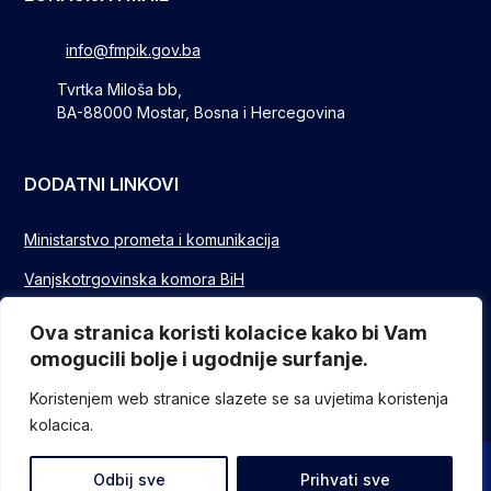
info@fmpik.gov.ba
Tvrtka Miloša bb,
BA-88000 Mostar, Bosna i Hercegovina
DODATNI LINKOVI
Ministarstvo prometa i komunikacija
Vanjskotrgovinska komora BiH
Privredna/Gospodarska komora FBIH
Ova stranica koristi kolacice kako bi Vam
omogucili bolje i ugodnije surfanje.
FUZIP Sarajevo
Koristenjem web stranice slazete se sa uvjetima koristenja
kolacica.
© Sva prava pridržana - Federalno ministarstvo komunikacija i
Odbij sve
Prihvati sve