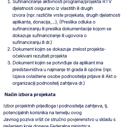
Sufinanciranje aktivnosti programa/projekta RTV
djelatnosti osigurano iz vlastitih ili drugih
izvora (npr. različite vrste projekata, drugih djelatnosti
aplikanta, donacija,…), (Preslika odluka o
sufinanciranju ili preslika dokumentacije kojom se
dokazuje sufinanciranje ili ugovora o
sufinanciranju ili dr.)
Dokument kojim se dokazuje zrelost projekta-
očekivani rezultati projekta
Dokument kojim se potvrđuje da aplikant ima
predstavništva u najmanje tri grada ili općine (npr.
Izjava ovlaštene osobe podnositelja prijave ili Akt o
organizaciji podnositelj zahtjeva dr.)
Način izbora projekata
Izbor projektnih prijedloga i podnositelja zahtjeva, tj.
potencijalnih korisnika na temelju ovog
Javnog poziva vršit će stručno povjerenstvo u skladu s
rješenjem koje donese Federalna ministrica