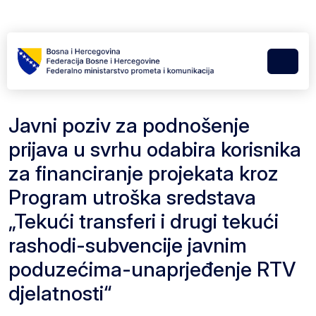
Skip to content
Skip to footer
Menu
Javni poziv za podnošenje
prijava u svrhu odabira korisnika
za financiranje projekata kroz
Program utroška sredstava
„Tekući transferi i drugi tekući
rashodi-subvencije javnim
poduzećima-unaprjeđenje RTV
djelatnosti“