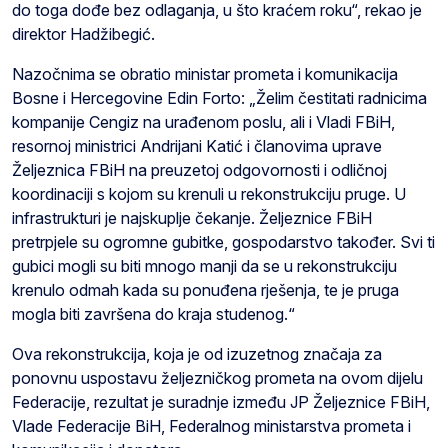
do toga dođe bez odlaganja, u što kraćem roku“, rekao je
direktor Hadžibegić.
Nazočnima se obratio ministar prometa i komunikacija
Bosne i Hercegovine Edin Forto: „Želim čestitati radnicima
kompanije Cengiz na urađenom poslu, ali i Vladi FBiH,
resornoj ministrici Andrijani Katić i članovima uprave
Željeznica FBiH na preuzetoj odgovornosti i odličnoj
koordinaciji s kojom su krenuli u rekonstrukciju pruge. U
infrastrukturi je najskuplje čekanje. Željeznice FBiH
pretrpjele su ogromne gubitke, gospodarstvo također. Svi ti
gubici mogli su biti mnogo manji da se u rekonstrukciju
krenulo odmah kada su ponuđena rješenja, te je pruga
mogla biti završena do kraja studenog.“
Ova rekonstrukcija, koja je od izuzetnog značaja za
ponovnu uspostavu željezničkog prometa na ovom dijelu
Federacije, rezultat je suradnje između JP Željeznice FBiH,
Vlade Federacije BiH, Federalnog ministarstva prometa i