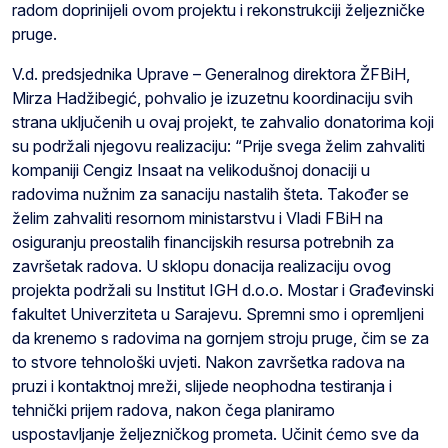
radom doprinijeli ovom projektu i rekonstrukciji željezničke
pruge.
V.d. predsjednika Uprave – Generalnog direktora ŽFBiH,
Mirza Hadžibegić, pohvalio je izuzetnu koordinaciju svih
strana uključenih u ovaj projekt, te zahvalio donatorima koji
su podržali njegovu realizaciju: “Prije svega želim zahvaliti
kompaniji Cengiz Insaat na velikodušnoj donaciji u
radovima nužnim za sanaciju nastalih šteta. Također se
želim zahvaliti resornom ministarstvu i Vladi FBiH na
osiguranju preostalih financijskih resursa potrebnih za
završetak radova. U sklopu donacija realizaciju ovog
projekta podržali su Institut IGH d.o.o. Mostar i Građevinski
fakultet Univerziteta u Sarajevu. Spremni smo i opremljeni
da krenemo s radovima na gornjem stroju pruge, čim se za
to stvore tehnološki uvjeti. Nakon završetka radova na
pruzi i kontaktnoj mreži, slijede neophodna testiranja i
tehnički prijem radova, nakon čega planiramo
uspostavljanje željezničkog prometa. Učinit ćemo sve da