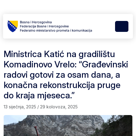
Skip to content
Skip to footer
Menu
Ministrica Katić na gradilištu
Komadinovo Vrelo: “Građevinski
radovi gotovi za osam dana, a
konačna rekonstrukcija pruge
do kraja mjeseca.”
13 siječnja, 2025
/
29 kolovoza, 2025