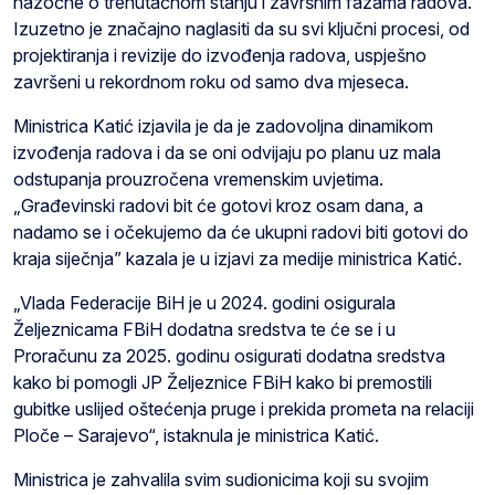
nazočne o trenutačnom stanju i završnim fazama radova.
Izuzetno je značajno naglasiti da su svi ključni procesi, od
projektiranja i revizije do izvođenja radova, uspješno
završeni u rekordnom roku od samo dva mjeseca.
Ministrica Katić izjavila je da je zadovoljna dinamikom
izvođenja radova i da se oni odvijaju po planu uz mala
odstupanja prouzročena vremenskim uvjetima.
„Građevinski radovi bit će gotovi kroz osam dana, a
nadamo se i očekujemo da će ukupni radovi biti gotovi do
kraja siječnja” kazala je u izjavi za medije ministrica Katić.
„Vlada Federacije BiH je u 2024. godini osigurala
Željeznicama FBiH dodatna sredstva te će se i u
Proračunu za 2025. godinu osigurati dodatna sredstva
kako bi pomogli JP Željeznice FBiH kako bi premostili
gubitke uslijed oštećenja pruge i prekida prometa na relaciji
Ploče – Sarajevo“, istaknula je ministrica Katić.
Ministrica je zahvalila svim sudionicima koji su svojim