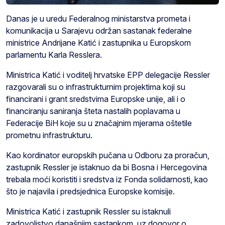
Danas je u uredu Federalnog ministarstva prometa i
komunikacija u Sarajevu održan sastanak federalne
ministrice Andrijane Katić i zastupnika u Europskom
parlamentu Karla Resslera.
Ministrica Katić i voditelj hrvatske EPP delegacije Ressler
razgovarali su o infrastrukturnim projektima koji su
financirani i grant sredstvima Europske unije, ali i o
financiranju saniranja šteta nastalih poplavama u
Federacije BiH koje su u značajnim mjerama oštetile
prometnu infrastrukturu.
Kao kordinator europskih pučana u Odboru za proračun,
zastupnik Ressler je istaknuo da bi Bosna i Hercegovina
trebala moći koristiti i sredstva iz Fonda solidarnosti, kao
što je najavila i predsjednica Europske komisije.
Ministrica Katić i zastupnik Ressler su istaknuli
zadovoljstvo današnjim sastankom, uz dogovor o