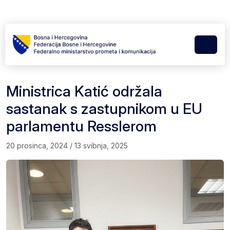
Skip to content
Skip to footer
Menu
Ministrica Katić održala
sastanak s zastupnikom u EU
parlamentu Resslerom
20 prosinca, 2024
/
13 svibnja, 2025