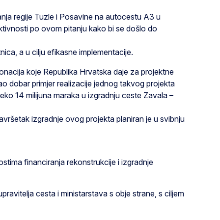
anja regije Tuzle i Posavine na autocestu A3 u
ktivnosti po ovom pitanju kako bi se došlo do
ica, a u cilju efikasne implementacije.
nacija koje Republika Hrvatska daje za projektne
o dobar primjer realizacije jednog takvog projekta
eko 14 milijuna maraka u izgradnju ceste Zavala –
ršetak izgradnje ovog projekta planiran je u svibnju
tima financiranja rekonstrukcije i izgradnje
ravitelja cesta i ministarstava s obje strane, s ciljem