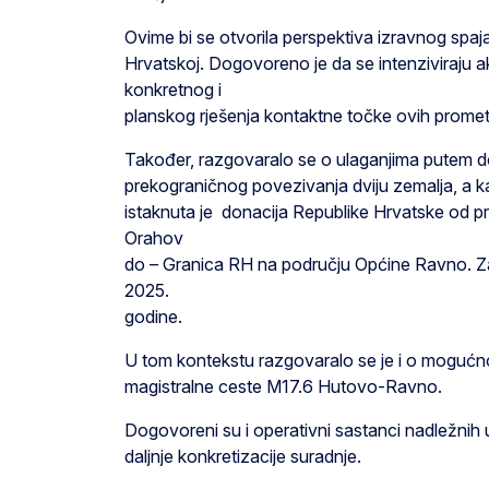
Ovime bi se otvorila perspektiva izravnog spaj
Hrvatskoj. Dogovoreno je da se intenziviraju a
konkretnog i
planskog rješenja kontaktne točke ovih prometn
Također, razgovaralo se o ulaganjima putem do
prekograničnog povezivanja dviju zemalja, a ka
istaknuta je donacija Republike Hrvatske od pr
Orahov
do – Granica RH na području Općine Ravno. Zav
2025.
godine.
U tom kontekstu razgovaralo se je i o mogućnos
magistralne ceste M17.6 Hutovo-Ravno.
Dogovoreni su i operativni sastanci nadležnih up
daljnje konkretizacije suradnje.