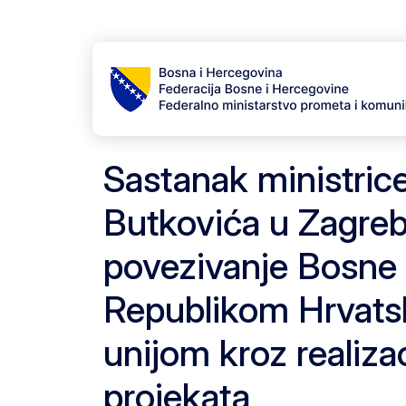
Skip to content
Skip to footer
Sastanak ministrice
Butkovića u Zagre
povezivanje Bosne 
Republikom Hrvat
unijom kroz realiza
projekata