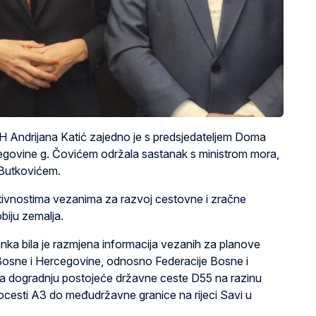
iH Andrijana Katić zajedno je s predsjedateljem Doma
egovine g. Čovićem održala sastanak s ministrom mora,
 Butkovićem.
ivnostima vezanima za razvoj cestovne i zračne
obiju zemalja.
nka bila je razmjena informacija vezanih za planove
 Bosne i Hercegovine, odnosno Federacije Bosne i
a dogradnju postojeće državne ceste D55 na razinu
ocesti A3 do međudržavne granice na rijeci Savi u