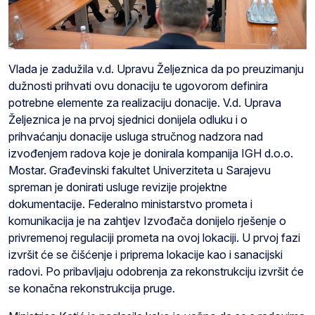
Vlada je zadužila v.d. Upravu Željeznica da po preuzimanju
dužnosti prihvati ovu donaciju te ugovorom definira
potrebne elemente za realizaciju donacije. V.d. Uprava
Željeznica je na prvoj sjednici donijela odluku i o
prihvaćanju donacije usluga stručnog nadzora nad
izvođenjem radova koje je donirala kompanija IGH d.o.o.
Mostar. Građevinski fakultet Univerziteta u Sarajevu
spreman je donirati usluge revizije projektne
dokumentacije. Federalno ministarstvo prometa i
komunikacija je na zahtjev Izvođača donijelo rješenje o
privremenoj regulaciji prometa na ovoj lokaciji. U prvoj fazi
izvršit će se čišćenje i priprema lokacije kao i sanacijski
radovi. Po pribavljaju odobrenja za rekonstrukciju izvršit će
se konačna rekonstrukcija pruge.