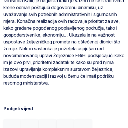
Ministrica Katić je naglasila kako je važno da se s radovima
krene odmah poštujući dogovorenu dinamiku, uz
uvažavanje svih potrebnih administrativnih i sigurnosnih
mjera. Konačna realizacija ovih radova je prioritet za sve,
kako građane pogođenog poplavljenog područja, tako i
gospodarstvenike, ekonomiju… Ukazala je na važnost
uspostave željezničkog prometa na oštećenoj dionici što
žurnije. Nakon sastanka je poželjela uspješan rad
novoimenovanoj upravi Željeznice FBiH, podsjećajući kako
im je ovo prvi, prioritetni zadatak te kako su pred njima
izazovi upravljanja kompleksnim sustavom željeznica,
buduća modernizaciji i razvoj u čemu će imati podršku
resornog ministarstva.
Podijeli vijest