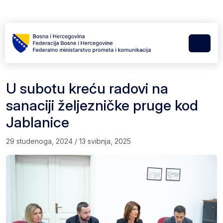
Skip to content
Skip to footer
Menu
U subotu kreću radovi na
sanaciji željezničke pruge kod
Jablanice
29 studenoga, 2024
/
13 svibnja, 2025