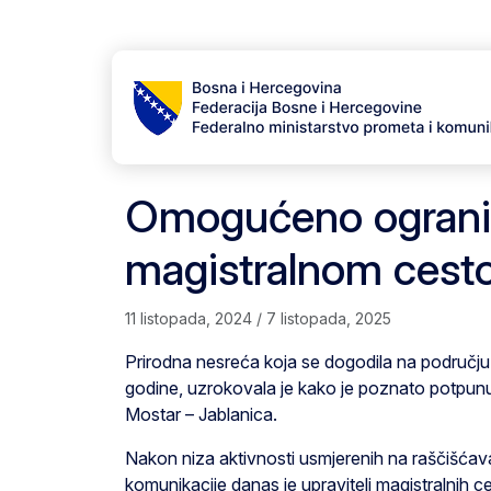
Skip to content
Skip to footer
Omogućeno ograni
magistralnom ces
11 listopada, 2024
/
7 listopada, 2025
Prirodna nesreća koja se dogodila na području
godine, uzrokovala je kako je poznato potpun
Mostar – Jablanica.
Nakon niza aktivnosti usmjerenih na raščišćava
komunikacije danas je upravitelj magistralnih c