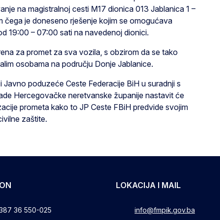
vanje na magistralnoj cesti M17 dionica 013 Jablanica 1 –
jem čega je doneseno rješenje kojim se omogućava
d 19:00 – 07:00 sati na navedenoj dionici.
ena za promet za sva vozila, s obzirom da se tako
stalim osobama na području Donje Jablanice.
 i Javno poduzeće Ceste Federacije BiH u suradnji s
 Vlade Hercegovačke neretvanske županije nastavit će
izacije prometa kako to JP Ceste FBiH predvide svojim
vilne zaštite.
FON
LOKACIJA I MAIL
387 36 550-025
info@fmpik.gov.ba